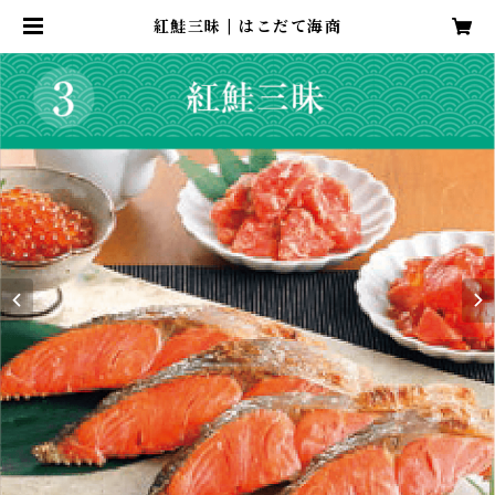
紅鮭三昧 | はこだて海商