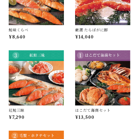
鮭味くらべ
厳選 たらばがに脚
¥8,640
¥14,040
紅鮭三昧
はこだて海商セット
¥7,290
¥13,500